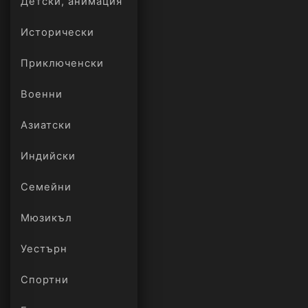
Детски, анимация
Исторически
Приключенски
Военни
Азиатски
Индийски
Семейни
Мюзикъл
Уестърн
Спортни