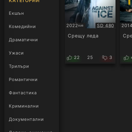
КАТЕГОРИИ
Екшън
Качество:
2022
SD 480
201
Комедийни
SUB
Субтитри
Суб
Срещу леда
Ср
Драматични
Ужаси
22
25
3
Трилъри
онлайн
Романтични
Фантастика
Криминални
Документални