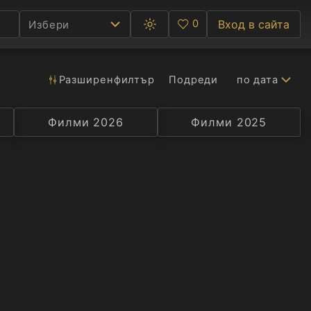
0
Вход в сайта
Избери
Превключване
Любими
между
тъмна
и
светла
Разширен
филтър
Подреди
по дата
Ф
тема
С
Филми 2026
Селекция
Превод
Филми 2025
Актьор
А
Р
C