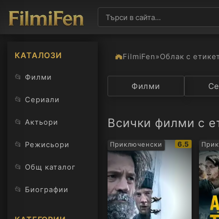
КАТАЛОЗИ
FilmiFen
»
Облак с етике
📂
Филми
Категория
Филми
Държав
Се
📂
Сериали
Всички филми с ет
📂
Актьори
IMDb
📂
6.5
Режисьори
Приключенски
Прик
рейтинг:
📂
Общ каталог
📂
Биографии