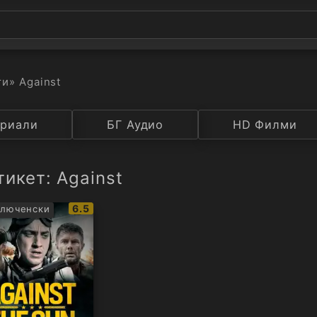
ти
» Against
а
риали
Година
БГ Аудио
IMDB
HD Филми
Рейтинг
икет: Against
IMDb
6.5
люченски
рейтинг: