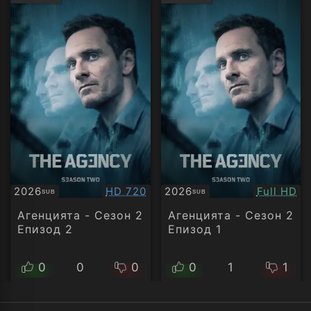
рейтинг:
рейти
Качество:
Качество
2026
HD 720
2026
Full HD
SUB
SUB
Субтитри
Субтитри
Агенцията - Сезон 2
Агенцията - Сезон 2
Епизод 2
Епизод 1
0
0
0
0
1
1