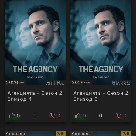
рейтинг:
рейти
Качество:
Качество
2026
Full HD
2026
HD 720
SUB
SUB
Субтитри
Субтитри
Агенцията - Сезон 2
Агенцията - Сезон 2
Епизод 4
Епизод 3
0
0
0
0
0
0
IMDb
IMDb
7.5
7.5
Сериали
Сериали