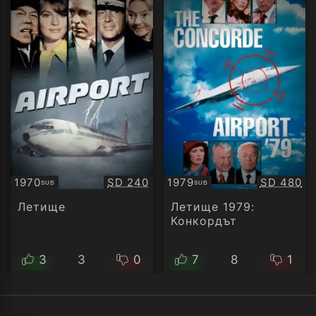
Качество:
Качество
1970
SD 240
1979
SD 480
SUB
SUB
Субтитри
Субтитри
Летище
Летище 1979:
Конкордът
3
3
0
7
8
1