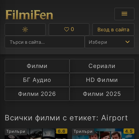
0
Вход в сайта
Превключване
Любими
между
Избери
тъмна
и
светла
тема
Филми
Сериали
Ф
БГ Аудио
HD Филми
С
Филми 2026
Филми 2025
А
Р
Всички филми с етикет: Airport
C
IMDb
IMDb
6.6
4.5
Трилъри
Трилъри
рейтинг:
рейти