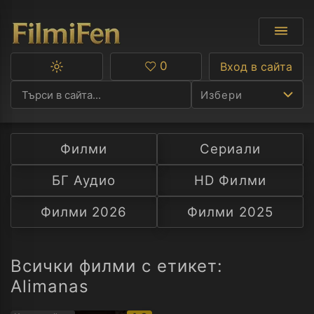
0
Вход в сайта
Превключване
Любими
между
Избери
тъмна
и
светла
тема
Филми
Сериали
Ф
БГ Аудио
HD Филми
С
Филми 2026
Филми 2025
А
Р
Всички филми с етикет:
Alimanas
C