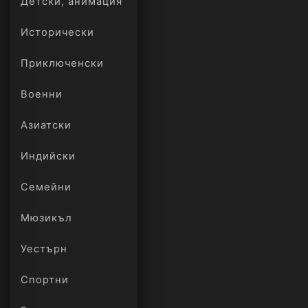
Детски, анимация
Исторически
Приключенски
Военни
Азиатски
Индийски
Семейни
Мюзикъл
Уестърн
Спортни