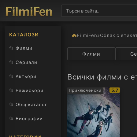
КАТАЛОЗИ
FilmiFen
»
Облак с етике
📂
Филми
Категория
Филми
Държав
Се
📂
Сериали
Всички филми с ет
📂
Актьори
IMDb
📂
5.7
Режисьори
Приключенски
рейтинг:
📂
Общ каталог
📂
Биографии