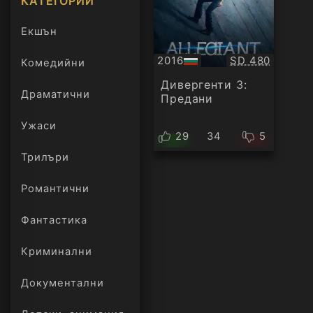
КАТЕГОРИИ
Екшън
Качество:
2016
SD 480
Комедийни
БГ
аудио
Дивергенти 3:
Драматични
Предани
Ужаси
29
34
5
Трилъри
онлайн
Романтични
Фантастика
Криминални
Документални