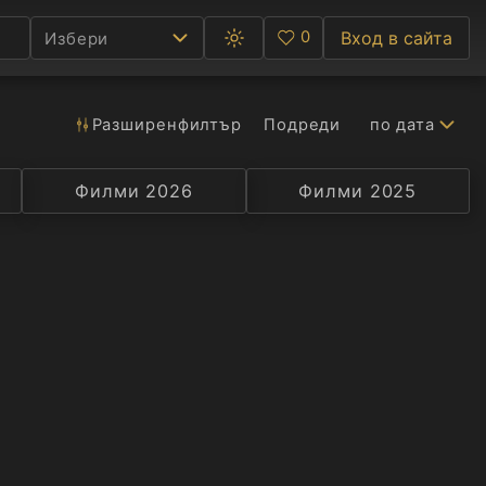
0
Вход в сайта
Избери
Превключване
Любими
между
тъмна
и
светла
Разширен
филтър
Подреди
по дата
Ф
тема
С
Филми 2026
Селекция
Превод
Филми 2025
Актьор
А
Р
C