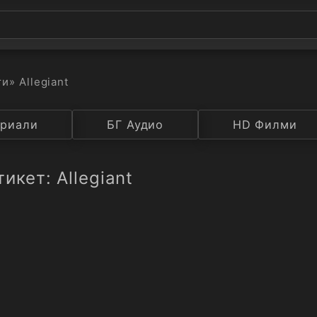
ти
» Allegiant
а
риали
Година
БГ Аудио
IMDB
HD Филми
Рейтинг
икет: Allegiant