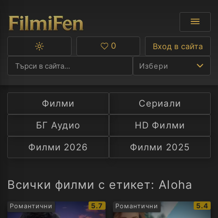
0
Вход в сайта
Превключване
Любими
между
Избери
тъмна
и
светла
тема
Филми
Сериали
Ф
БГ Аудио
HD Филми
С
Филми 2026
Филми 2025
А
Р
Всички филми с етикет: Aloha
C
IMDb
IMDb
5.7
5.4
Романтични
Романтични
рейтинг:
рейти