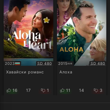
Качество:
Качество
2023
SD 480
2015
SD 480
SUB
БГ
Субтитри
аудио
Хавайски романс
Алоха
16
17
1
11
14
3