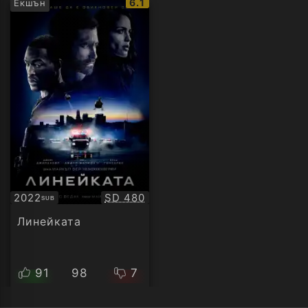
IMDb
6.1
Екшън
рейтинг:
Качество:
2022
SD 480
SUB
Субтитри
Линейката
91
98
7