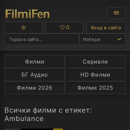
0
Вход в сайта
Превключване
Любими
между
Избери
тъмна
и
светла
тема
Филми
Сериали
Ф
БГ Аудио
HD Филми
С
Филми 2026
Филми 2025
А
Р
Всички филми с етикет:
Ambulance
C