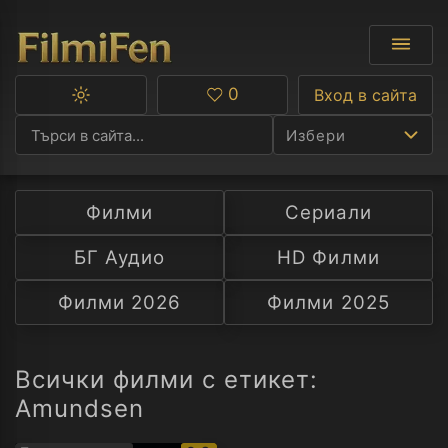
0
Вход в сайта
Превключване
Любими
между
Избери
тъмна
и
светла
тема
Филми
Сериали
Ф
БГ Аудио
HD Филми
С
Филми 2026
Филми 2025
А
Р
Всички филми с етикет:
Amundsen
C