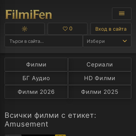
0
Вход в сайта
Превключване
Любими
между
Избери
тъмна
и
светла
тема
Филми
Сериали
Ф
БГ Аудио
HD Филми
С
Филми 2026
Филми 2025
А
Р
Всички филми с етикет:
Amusement
C