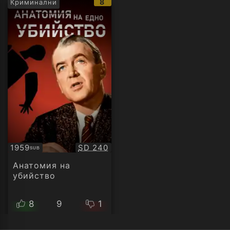
IMDb
8
Криминални
рейтинг:
Качество:
1959
SD 240
SUB
Субтитри
Анатомия на
убийство
8
9
1