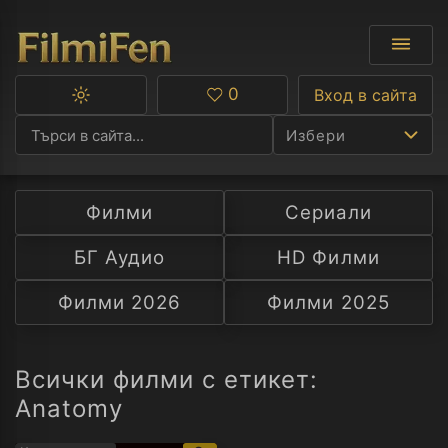
0
Вход в сайта
Превключване
Любими
между
Избери
тъмна
и
светла
тема
Филми
Сериали
Ф
БГ Аудио
HD Филми
С
Филми 2026
Филми 2025
А
Р
Всички филми с етикет:
Anatomy
C