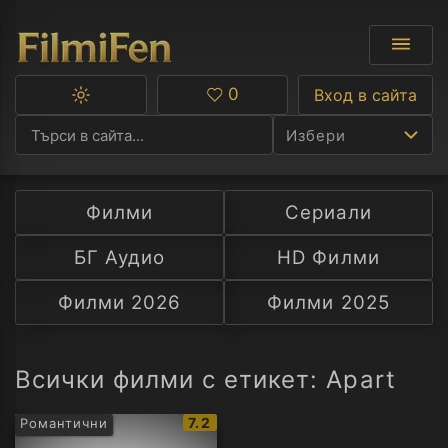
0
Вход в сайта
Превключване
Любими
между
Избери
тъмна
и
светла
тема
Филми
Сериали
Ф
БГ Аудио
HD Филми
С
Филми 2026
Филми 2025
А
Р
Всички филми с етикет: Apart
C
IMDb
7.2
Романтични
рейтинг: