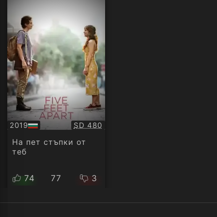
Качество:
2019
SD 480
БГ
аудио
На пет стъпки от
теб
74
77
3