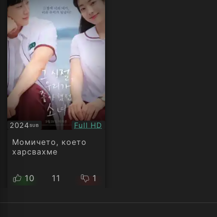
Качество:
2024
Full HD
SUB
Субтитри
Момичето, което
харсвахме
10
11
1