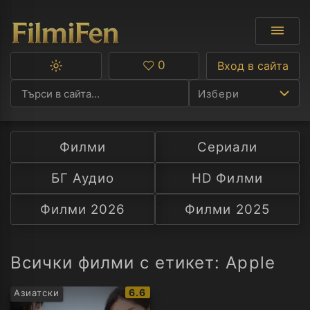
0
Вход в сайта
Превключване
Любими
между
Избери
тъмна
и
светла
тема
Филми
Сериали
Ф
БГ Аудио
HD Филми
С
Филми 2026
Филми 2025
А
Р
Всички филми с етикет: Apple
C
IMDb
6.6
Азиатски
рейтинг: