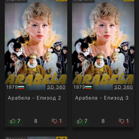
рейтинг:
рейти
Качество:
Качество
1979
SD 360
1979
SD 360
БГ
БГ
аудио
аудио
Арабела - Епизод 2
Арабела - Епизод 3
7
8
1
7
8
1
IMDb