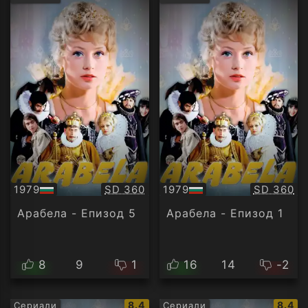
рейтинг:
рейти
Качество:
Качество
1979
SD 360
1979
SD 360
БГ
БГ
аудио
аудио
Арабела - Епизод 5
Арабела - Епизод 1
8
9
1
16
14
-2
IMDb
IMDb
8.4
8.4
Сериали
Сериали