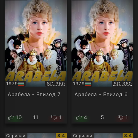
рейтинг:
рейти
Качество:
Качество
1979
SD 360
1979
SD 360
БГ
БГ
аудио
аудио
Арабела - Епизод 7
Арабела - Епизод 6
10
11
1
4
5
1
IMDb
IMDb
8.4
8.4
Сериали
Сериали