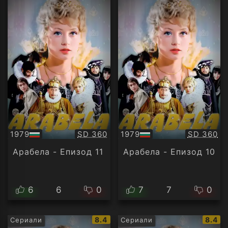
Качество:
Качество
1979
SD 360
1979
SD 360
БГ
БГ
аудио
аудио
Арабела - Епизод 11
Арабела - Епизод 10
6
6
0
7
7
0
IMDb
IMDb
8.4
8.4
Сериали
Сериали
рейтинг:
рейти