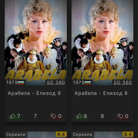
Качество:
Качество
1979
SD 360
1979
SD 360
БГ
БГ
аудио
аудио
Арабела - Епизод 9
Арабела - Епизод 8
7
7
0
8
8
0
IMDb
IMDb
8.4
8.4
Сериали
Сериали