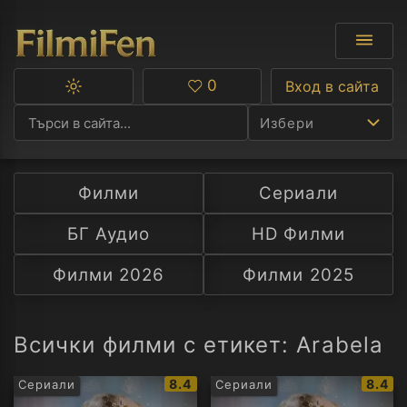
0
Вход в сайта
Превключване
Любими
между
Избери
тъмна
и
светла
тема
Филми
Сериали
Ф
БГ Аудио
HD Филми
С
Филми 2026
Филми 2025
А
Р
Всички филми с етикет: Arabela
C
IMDb
IMDb
8.4
8.4
Сериали
Сериали
рейтинг:
рейти