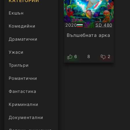
КАТЕГОРИИ
Екшън
Качество:
2020
SD 480
Комедийни
БГ
аудио
Вълшебната арка
Драматични
Ужаси
6
8
2
Трилъри
онлайн
Романтични
Фантастика
Криминални
Документални