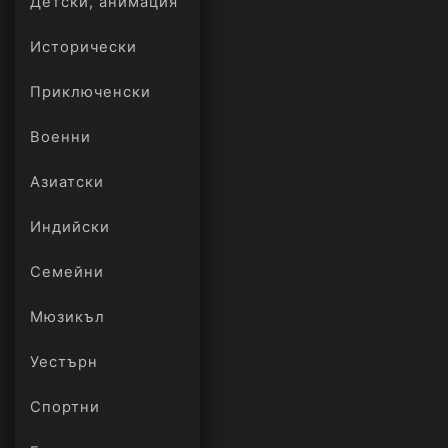
Детски, анимация
Исторически
Приключенски
Военни
Азиатски
Индийски
Семейни
Мюзикъл
Уестърн
Спортни