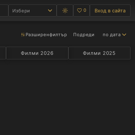
0
Вход в сайта
Избери
Превключване
Любими
между
тъмна
и
светла
Разширен
филтър
Подреди
по дата
Ф
тема
С
Филми 2026
Селекция
Превод
Филми 2025
Актьор
А
Р
C