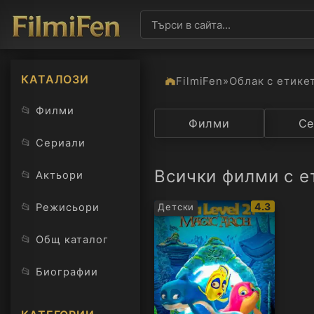
КАТАЛОЗИ
FilmiFen
»
Облак с етике
📂
Филми
Категория
Филми
Държав
Се
📂
Сериали
Всички филми с е
📂
Актьори
IMDb
📂
4.3
Режисьори
Детски
рейтинг:
📂
Общ каталог
📂
Биографии