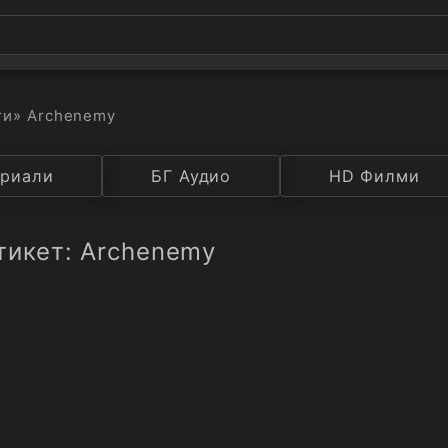
ти
» Archenemy
а
риали
Година
БГ Аудио
IMDB
HD Филми
Рейтинг
тикет: Archenemy