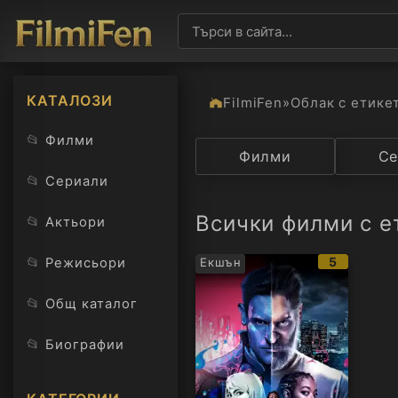
КАТАЛОЗИ
FilmiFen
»
Облак с етике
📂
Филми
Категория
Филми
Държав
Се
📂
Сериали
Всички филми с е
📂
Актьори
IMDb
📂
5
Режисьори
Екшън
рейтинг:
📂
Общ каталог
📂
Биографии