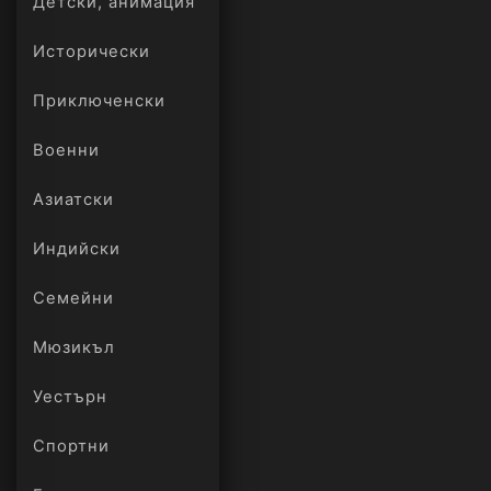
Детски, анимация
Исторически
Приключенски
Военни
Азиатски
Индийски
Семейни
Мюзикъл
Уестърн
Спортни