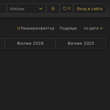
0
Вход в сайта
Избери
Превключване
Любими
между
тъмна
и
светла
Разширен
филтър
Подреди
по дата
Ф
тема
С
Филми 2026
Селекция
Превод
Филми 2025
Актьор
А
Р
C