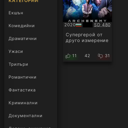
КАТЕГОРИИ
Екшън
Качество:
2020
SD 480
Комедийни
БГ
аудио
Супергерой от
Драматични
друго измерение
Ужаси
11
42
31
Трилъри
онлайн
Романтични
Фантастика
Криминални
Документални