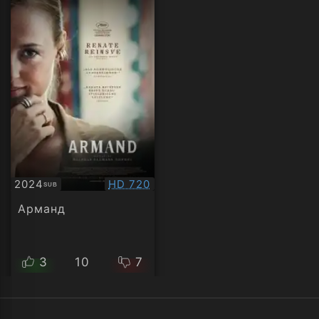
Качество:
2024
HD 720
SUB
Субтитри
Арманд
3
10
7