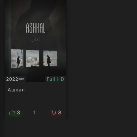
Качество:
2022
Full HD
SUB
Субтитри
Ашкал
3
11
8