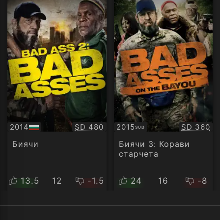
Качество:
Качество
2014
SD 480
2015
SD 360
SUB
БГ
Субтитри
аудио
Биячи
Биячи 3: Корави
старчета
13.5
12
-1.5
24
16
-8