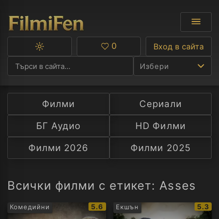
0
Вход в сайта
Превключване
Любими
между
Избери
тъмна
и
светла
тема
Филми
Сериали
Ф
БГ Аудио
HD Филми
С
Филми 2026
Филми 2025
А
Р
Всички филми с етикет: Asses
C
IMDb
IMDb
5.6
5.3
Комедийни
Екшън
рейтинг:
рейти