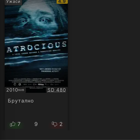
IMDb
4.9
Ужаси
рейтинг:
Качество:
2010
SD 480
SUB
Субтитри
Брутално
7
9
2