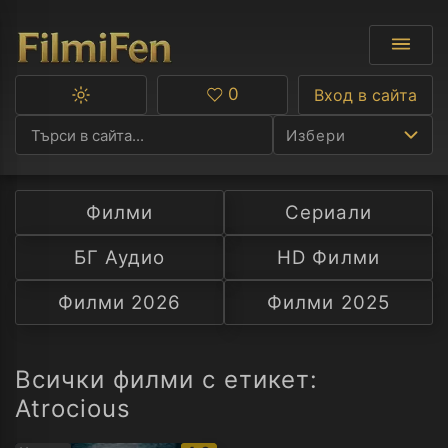
0
Вход в сайта
Превключване
Любими
между
Избери
тъмна
и
светла
тема
Филми
Сериали
Ф
БГ Аудио
HD Филми
С
Филми 2026
Филми 2025
А
Р
Всички филми с етикет:
Atrocious
C