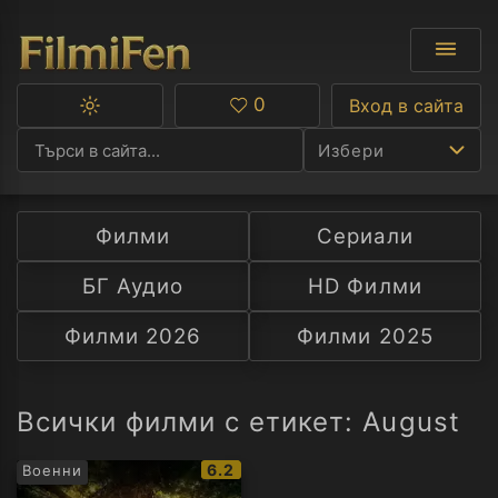
0
Вход в сайта
Превключване
Любими
между
Избери
тъмна
и
светла
тема
Филми
Сериали
Ф
БГ Аудио
HD Филми
С
Филми 2026
Филми 2025
А
Р
Всички филми с етикет: August
C
IMDb
6.2
Военни
рейтинг: