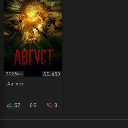
Качество:
2025
SD 480
SUB
Субтитри
Август
57
65
8