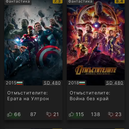
IMDb
IMDb
7.3
8.4
Фантастика
Фантастика
рейтинг:
рейти
Качество:
Качество
2015
SD 480
2018
SD 480
БГ
БГ
аудио
аудио
Отмъстителите:
Отмъстителите:
Ерата на Ултрон
Война без край
66
87
21
115
138
23