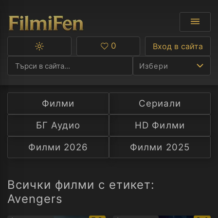
0
Вход в сайта
Превключване
Любими
между
Избери
тъмна
и
светла
тема
Филми
Сериали
Ф
БГ Аудио
HD Филми
С
Филми 2026
Филми 2025
А
Р
Всички филми с етикет:
Avengers
C