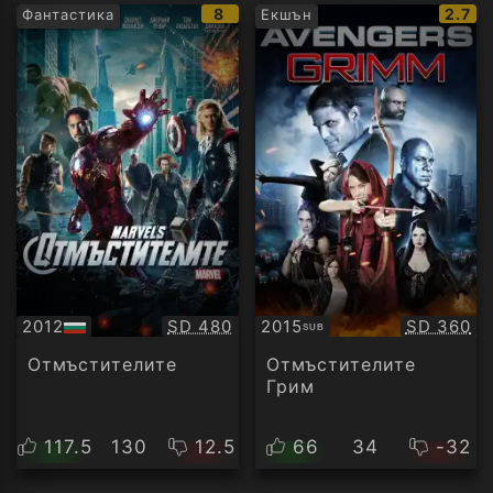
IMDb
IMDb
8
2.7
Фантастика
Екшън
рейтинг:
рейти
Качество:
Качество
2012
SD 480
2015
SD 360
SUB
БГ
Субтитри
аудио
Отмъстителите
Отмъстителите
Грим
117.5
130
12.5
66
34
-32