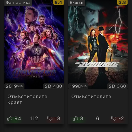
IMDb
IMDb
8.4
3.8
Фантастика
Екшън
рейтинг:
рейти
Качество:
Качество
2019
SD 480
1998
SD 360
SUB
SUB
Субтитри
Субтитри
Отмъстителите:
Отмъстителите
Краят
94
112
18
8
6
-2