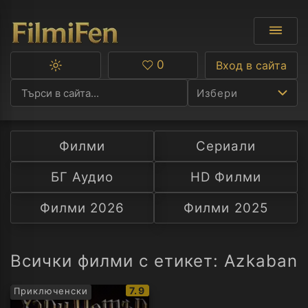
0
Вход в сайта
Превключване
Любими
между
Избери
тъмна
и
светла
тема
Филми
Сериали
Ф
БГ Аудио
HD Филми
С
Филми 2026
Филми 2025
А
Р
Всички филми с етикет: Azkaban
C
IMDb
7.9
Приключенски
рейтинг: