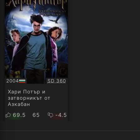
Качество:
2004
SD 360
БГ
аудио
Хари Потър и
затворникът от
Азкабан
69.5
65
-4.5