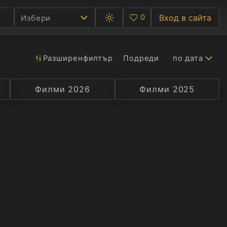
0
Вход в сайта
Избери
Превключване
Любими
между
тъмна
и
светла
Разширен
филтър
Подреди
по дата
Ф
тема
С
Филми 2026
Селекция
Превод
Филми 2025
Актьор
А
Р
C