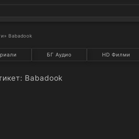
ти
» Babadook
а
риали
Година
БГ Аудио
IMDB
HD Филми
Рейтинг
тикет: Babadook