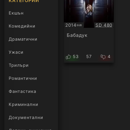
КАТЕГОРИИ
Екшън
Качество:
2014
SD 480
Комедийни
SUB
Субтитри
Бабадук
Драматични
Ужаси
53
57
4
Трилъри
онлайн
Романтични
Фантастика
Криминални
Документални