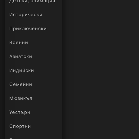
Детски, анимация
Исторически
Приключенски
Военни
Азиатски
Индийски
Семейни
Мюзикъл
Уестърн
Спортни