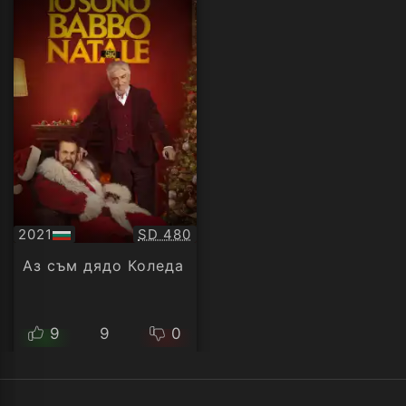
Качество:
2021
SD 480
БГ
аудио
Аз съм дядо Коледа
9
9
0