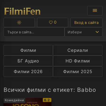
0
Вход в сайта
Превключване
Любими
между
Избери
тъмна
и
светла
тема
Филми
Сериали
Ф
БГ Аудио
HD Филми
С
Филми 2026
Филми 2025
А
Р
Всички филми с етикет: Babbo
C
IMDb
6.2
Комедийни
рейтинг: