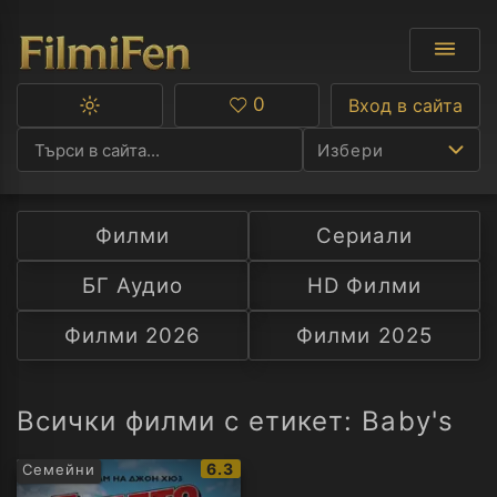
0
Вход в сайта
Превключване
Любими
между
Избери
тъмна
и
светла
тема
Филми
Сериали
Ф
БГ Аудио
HD Филми
С
Филми 2026
Филми 2025
А
Р
Всички филми с етикет: Baby's
C
IMDb
6.3
Семейни
рейтинг: