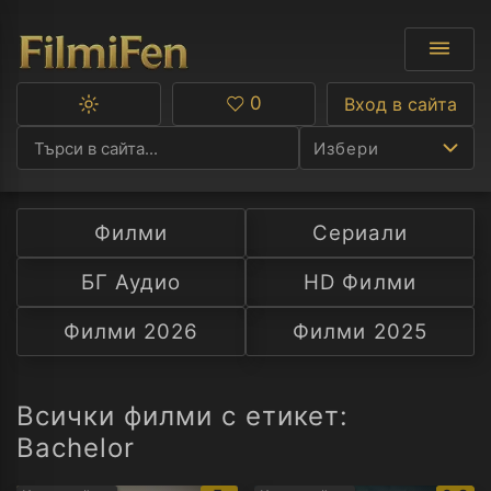
0
Вход в сайта
Превключване
Любими
между
Избери
тъмна
и
светла
тема
Филми
Сериали
Ф
БГ Аудио
HD Филми
С
Филми 2026
Филми 2025
А
Р
Всички филми с етикет:
Bachelor
C