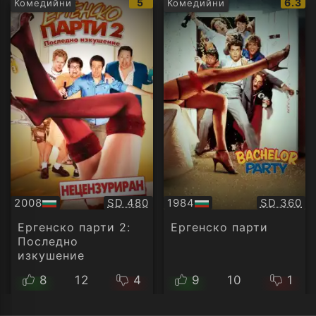
IMDb
IMDb
5
6.3
Комедийни
Комедийни
рейтинг:
рейти
Качество:
Качество
2008
SD 480
1984
SD 360
БГ
БГ
аудио
аудио
Ергенско парти 2:
Ергенско парти
Последно
изкушение
8
12
4
9
10
1