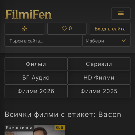
0
Вход в сайта
Превключване
Любими
между
Избери
тъмна
и
светла
тема
Филми
Сериали
Ф
БГ Аудио
HD Филми
С
Филми 2026
Филми 2025
А
Р
Всички филми с етикет: Bacon
C
IMDb
6.5
Романтични
рейтинг: