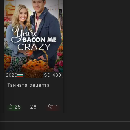
Качество:
2020
SD 480
БГ
аудио
Тайната рецепта
25
26
1