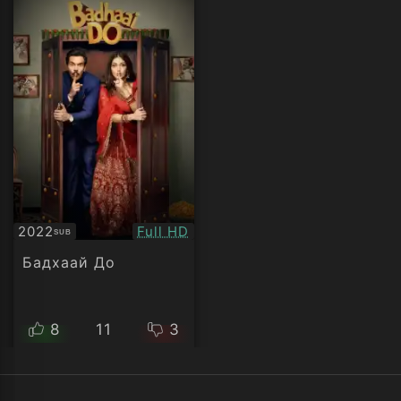
Качество:
2022
Full HD
SUB
Субтитри
Бадхаай До
8
11
3