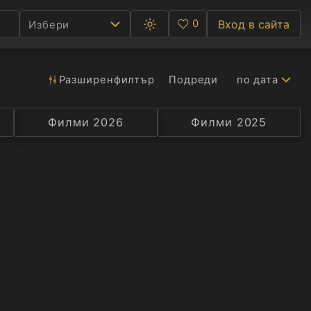
0
Вход в сайта
Избери
Превключване
Любими
между
тъмна
и
светла
Разширен
филтър
Подреди
по дата
Ф
тема
С
Филми 2026
Селекция
Превод
Филми 2025
Актьор
А
Р
C