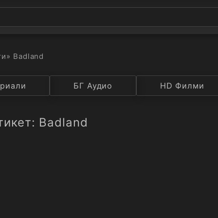
ти
» Badland
а
риали
Година
БГ Аудио
IMDB
HD Филми
Рейтинг
тикет: Badland