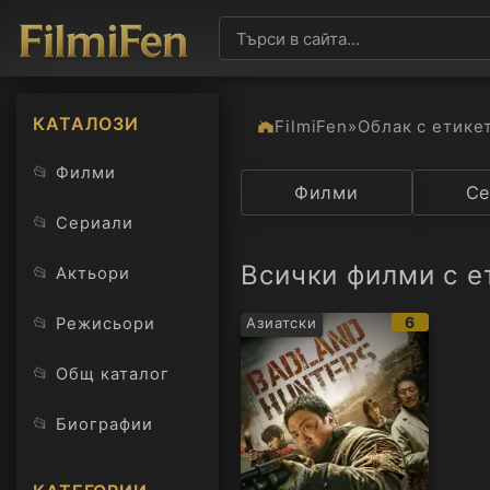
КАТАЛОЗИ
FilmiFen
»
Облак с етике
📂
Филми
Категория
Филми
Държав
Се
📂
Сериали
Всички филми с е
📂
Актьори
IMDb
📂
6
Режисьори
Азиатски
рейтинг:
📂
Общ каталог
📂
Биографии