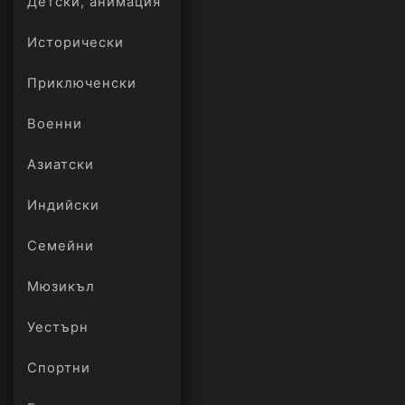
Детски, анимация
Исторически
Приключенски
Военни
Азиатски
Индийски
Семейни
Мюзикъл
Уестърн
Спортни