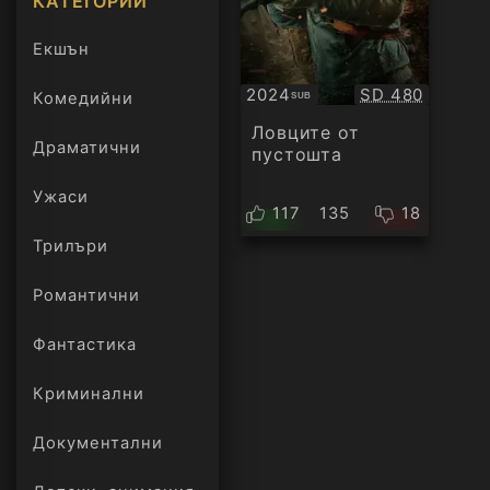
КАТЕГОРИИ
Екшън
Качество:
2024
SD 480
Комедийни
SUB
Субтитри
Ловците от
Драматични
пустошта
Ужаси
117
135
18
Трилъри
онлайн
Романтични
Фантастика
Криминални
Документални