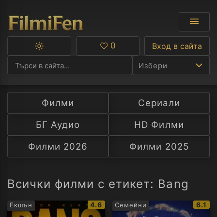
0
Вход в сайта
Превключване
Любими
между
Избери
тъмна
и
светла
тема
Филми
Сериали
Ф
БГ Аудио
HD Филми
С
Филми 2026
Филми 2025
А
Р
Всички филми с етикет: Bang
C
IMDb
IMDb
4.6
6.1
Екшън
Семейни
рейтинг:
рейти