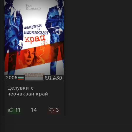
Качество:
2005
SD 480
БГ
аудио
Целувки с
неочакван край
11
14
3