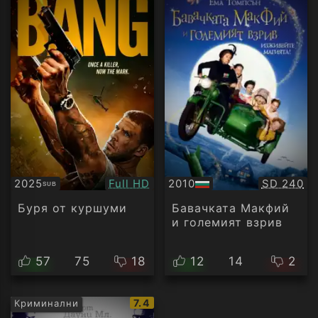
Качество:
Качество
2025
Full HD
2010
SD 240
SUB
Субтитри
БГ
аудио
Буря от куршуми
Бавачката Макфий
и големият взрив
57
75
18
12
14
2
IMDb
7.4
Криминални
рейтинг: