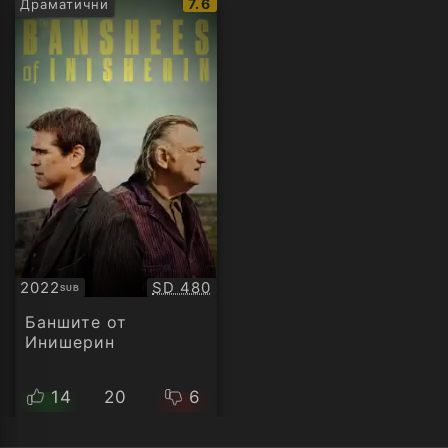
IMDb
7.6
Драматични
рейтинг:
Качество:
2022
SD 480
SUB
Субтитри
Баншите от
Инишерин
14
20
6