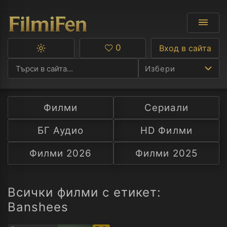
0
Вход в сайта
Превключване
Любими
между
Избери
тъмна
и
светла
тема
Филми
Сериали
Ф
БГ Аудио
HD Филми
С
Филми 2026
Филми 2025
А
Р
Всички филми с етикет:
Banshees
C