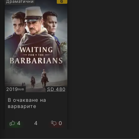
IMDb
6
Драматични
рейтинг:
Качество:
2019
SD 480
SUB
Субтитри
В очакване на
варварите
4
4
0