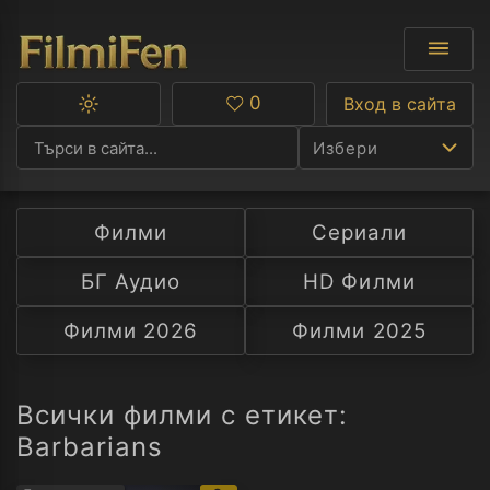
0
Вход в сайта
Превключване
Любими
между
Избери
тъмна
и
светла
тема
Филми
Сериали
Ф
БГ Аудио
HD Филми
С
Филми 2026
Филми 2025
А
Р
Всички филми с етикет:
Barbarians
C