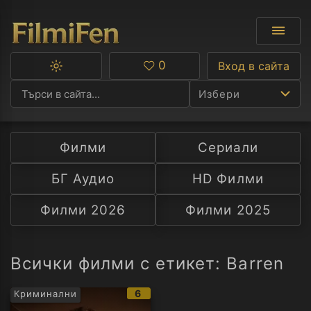
0
Вход в сайта
Превключване
Любими
между
Избери
тъмна
и
светла
тема
Филми
Сериали
Ф
БГ Аудио
HD Филми
С
Филми 2026
Филми 2025
А
Р
Всички филми с етикет: Barren
C
IMDb
6
Криминални
рейтинг: