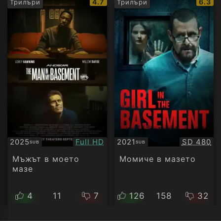
IMDb
IMDb
4.7
6.3
Трилъри
Трилъри
рейтинг:
рейти
Качество:
Качество
2025
Full HD
2021
SD 480
SUB
SUB
Субтитри
Субтитри
Мъжът в моето
Момиче в мазето
мазе
4
11
7
126
158
32