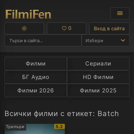
0
Вход в сайта
Превключване
Любими
между
Избери
тъмна
и
светла
тема
Филми
Сериали
Ф
БГ Аудио
HD Филми
С
Филми 2026
Филми 2025
А
Р
Всички филми с етикет: Batch
C
IMDb
5.2
Трилъри
рейтинг: