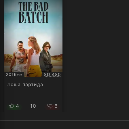
Качество:
2016
SD 480
SUB
Субтитри
Лоша партида
4
10
6