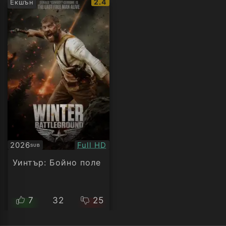
IMDb
2.4
Екшън
рейтинг:
Качество:
2026
Full HD
SUB
Субтитри
Уинтър: Бойно поле
7
32
25