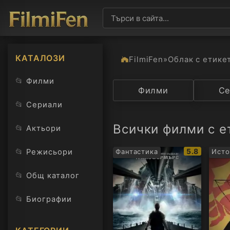
КАТАЛОЗИ
FilmiFen
»
Облак с етике
📂
Филми
Категория
Филми
Държав
Се
📂
Сериали
Всички филми с ет
📂
Актьори
IMDb
📂
5.8
Режисьори
Фантастика
Исто
рейтинг:
📂
Общ каталог
📂
Биографии