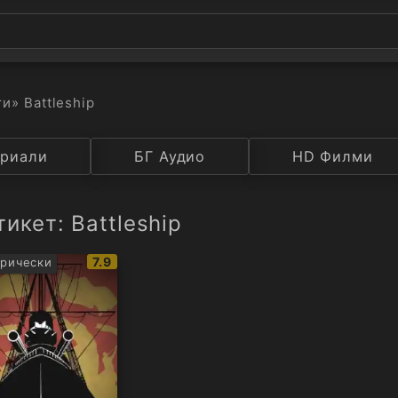
ти
» Battleship
а
риали
Година
БГ Аудио
IMDB
HD Филми
Рейтинг
икет: Battleship
IMDb
7.9
рически
рейтинг: