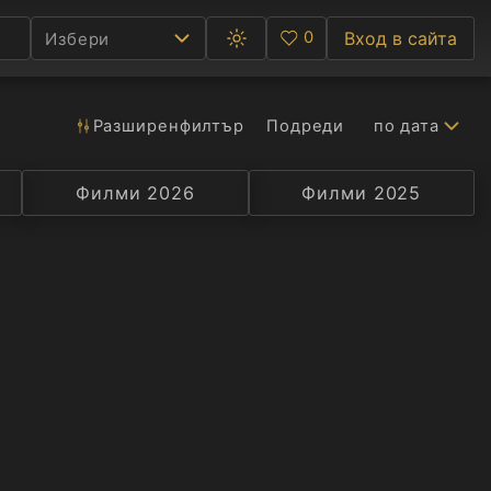
0
Вход в сайта
Избери
Превключване
Любими
между
тъмна
и
светла
Разширен
филтър
Подреди
по дата
Ф
тема
С
Филми 2026
Селекция
Превод
Филми 2025
Актьор
А
Р
C