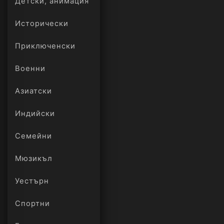
Детски, анимация
Исторически
Приключенски
Военни
Азиатски
Индийски
Семейни
Мюзикъл
Уестърн
Спортни