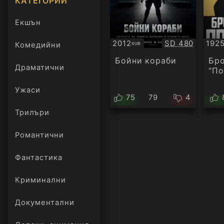
КАТЕГОРИИ
Екшън
Качество:
2012
SD 480
192
Комедийни
SUB
Субтитри
Суб
Бойни кораби
Бр
Драматични
"По
Ужаси
75
79
4
Трилъри
онлайн
Романтични
Фантастика
Криминални
Документални