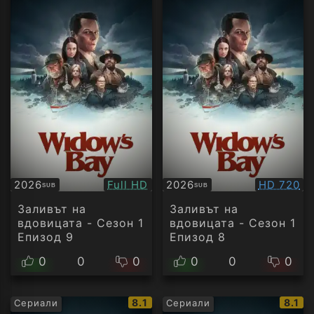
Качество:
Качество
2026
Full HD
2026
HD 720
SUB
SUB
Субтитри
Субтитри
Заливът на
Заливът на
вдовицата - Сезон 1
вдовицата - Сезон 1
Епизод 9
Епизод 8
0
0
0
0
0
0
IMDb
IMDb
8.1
8.1
Сериали
Сериали
рейтинг:
рейти