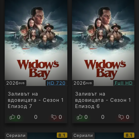
Качество:
Качество
2026
HD 720
2026
Full HD
SUB
SUB
Субтитри
Субтитри
Заливът на
Заливът на
вдовицата - Сезон 1
вдовицата - Сезон 1
Епизод 7
Епизод 6
0
0
0
0
0
0
IMDb
IMDb
8.1
8.1
Сериали
Сериали