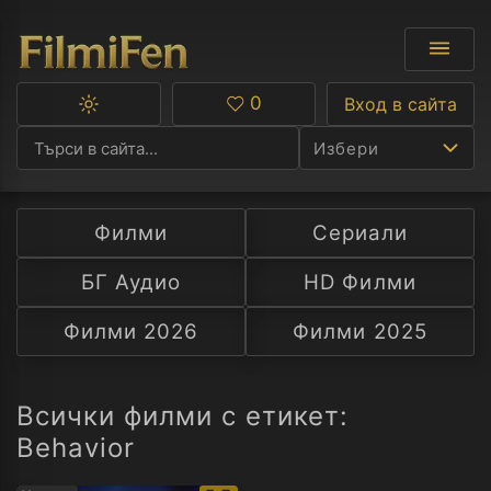
0
Вход в сайта
Превключване
Любими
между
Избери
тъмна
и
светла
тема
Филми
Сериали
Ф
БГ Аудио
HD Филми
С
Филми 2026
Филми 2025
А
Р
Всички филми с етикет:
Behavior
C