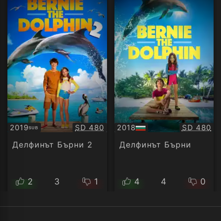
Качество:
Качество
2019
SD 480
2018
SD 480
SUB
Субтитри
БГ
аудио
Делфинът Бърни 2
Делфинът Бърни
2
3
1
4
4
0