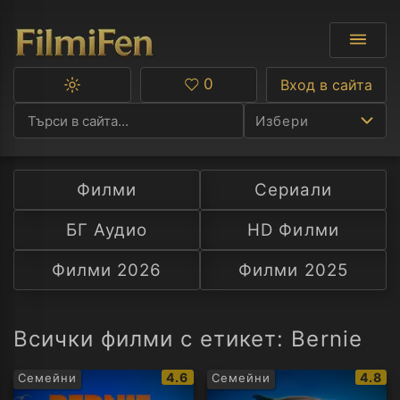
0
Вход в сайта
Превключване
Любими
между
Избери
тъмна
и
светла
тема
Филми
Сериали
Ф
БГ Аудио
HD Филми
С
Филми 2026
Филми 2025
А
Р
Всички филми с етикет: Bernie
C
IMDb
IMDb
4.6
4.8
Семейни
Семейни
рейтинг:
рейти