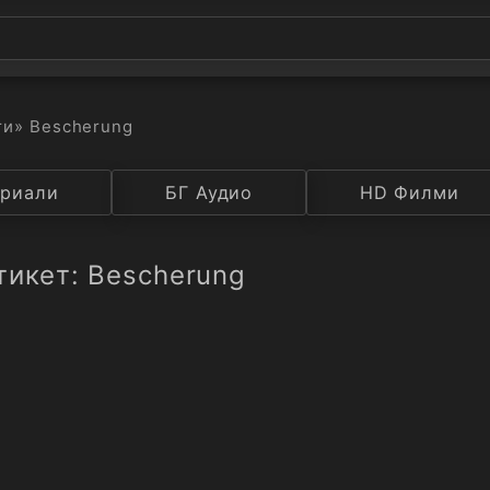
ти
» Bescherung
а
риали
Година
БГ Аудио
IMDB
HD Филми
Рейтинг
тикет: Bescherung