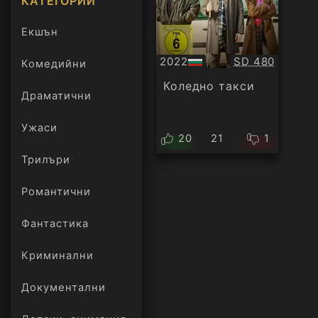
КАТЕГОРИИ
Екшън
Качество:
2022
SD 480
Комедийни
БГ
аудио
Коледно такси
Драматични
Ужаси
20
21
1
Трилъри
онлайн
Романтични
Фантастика
Криминални
Документални