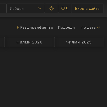
0
Вход в сайта
Избери
Превключване
Любими
между
тъмна
и
светла
Разширен
филтър
Подреди
по дата
Ф
тема
С
Филми 2026
Селекция
Превод
Филми 2025
Актьор
А
Р
C