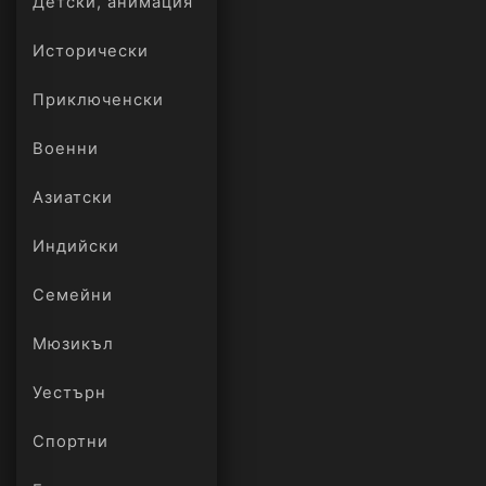
Детски, анимация
Исторически
Приключенски
Военни
Азиатски
Индийски
Семейни
Мюзикъл
Уестърн
Спортни