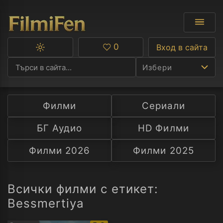
0
Вход в сайта
Превключване
Любими
между
Избери
тъмна
и
светла
тема
Филми
Сериали
Ф
БГ Аудио
HD Филми
С
Филми 2026
Филми 2025
А
Р
Всички филми с етикет:
Bessmertiya
C