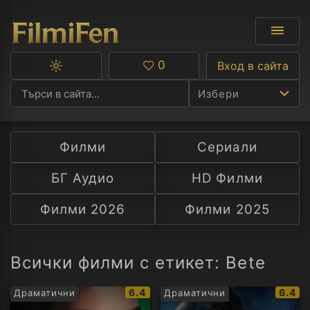
0
Вход в сайта
Превключване
Любими
между
Избери
тъмна
и
светла
тема
Филми
Сериали
Ф
БГ Аудио
HD Филми
С
Филми 2026
Филми 2025
А
Р
Всички филми с етикет: Bete
C
IMDb
IMDb
6.4
6.4
Драматични
Драматични
рейтинг:
рейти