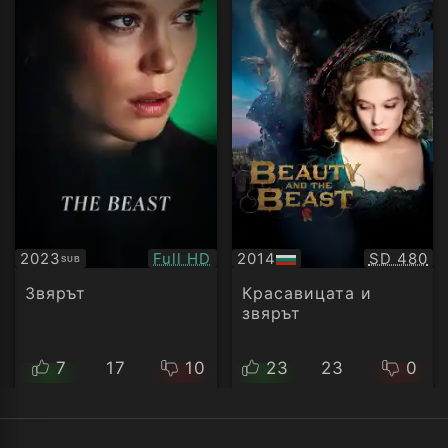
Качество:
Качество
2023
Full HD
2014
SD 480
SUB
Субтитри
БГ
аудио
Звярът
Красавицата и
звярът
7
17
10
23
23
0