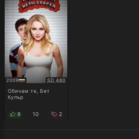
Качество:
2009
SD 480
БГ
аудио
Обичам те, Бет
Купър
8
10
2