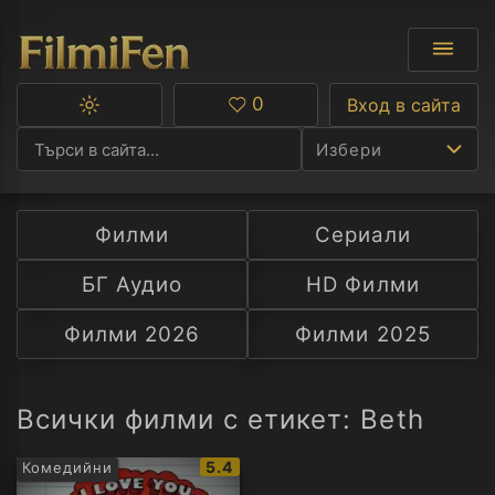
0
Вход в сайта
Превключване
Любими
между
Избери
тъмна
и
светла
тема
Филми
Сериали
Ф
БГ Аудио
HD Филми
С
Филми 2026
Филми 2025
А
Р
Всички филми с етикет: Beth
C
IMDb
5.4
Комедийни
рейтинг: