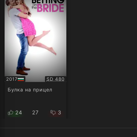
Качество:
2017
SD 480
БГ
аудио
Булка на прицел
24
27
3