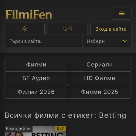
0
Вход в сайта
Превключване
Любими
между
Избери
тъмна
и
светла
тема
Филми
Сериали
Ф
БГ Аудио
HD Филми
С
Филми 2026
Филми 2025
А
Р
Всички филми с етикет: Betting
C
IMDb
5.7
Комедийни
рейтинг: