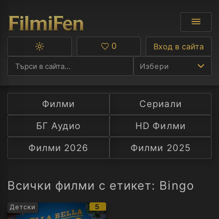
0
Вход в сайта
Превключване
Любими
между
Избери
тъмна
и
светла
тема
Филми
Сериали
Ф
БГ Аудио
HD Филми
С
Филми 2026
Филми 2025
А
Р
Всички филми с етикет: Bingo
C
IMDb
5
Детски
рейтинг: