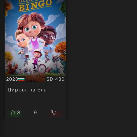
Качество:
2020
SD 480
БГ
аудио
Циркът на Ела
8
9
1