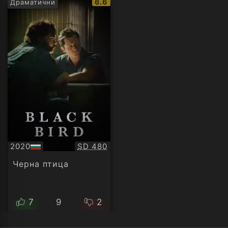
IMDb
6.6
Драматични
рейтинг:
Качество:
2020
SD 480
БГ
аудио
Черна птица
7
9
2