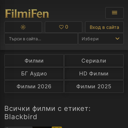
0
Вход в сайта
Превключване
Любими
между
Избери
тъмна
и
светла
тема
Филми
Сериали
Ф
БГ Аудио
HD Филми
С
Филми 2026
Филми 2025
А
Р
Всички филми с етикет:
Blackbird
C