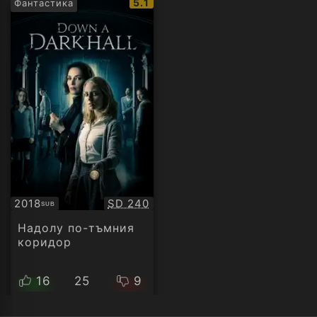
IMDb
5.1
Фантастика
рейтинг:
Качество:
2018
SD 240
SUB
Субтитри
Надолу по-тъмния
коридор
16
25
9