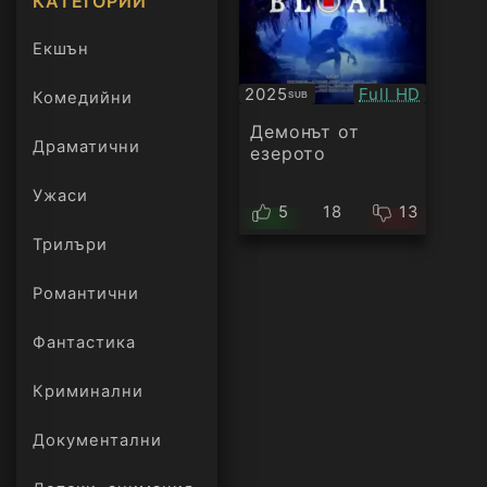
КАТЕГОРИИ
Екшън
Качество:
2025
Full HD
Комедийни
SUB
Субтитри
Демонът от
Драматични
езерото
Ужаси
5
18
13
Трилъри
онлайн
Романтични
Фантастика
Криминални
Документални