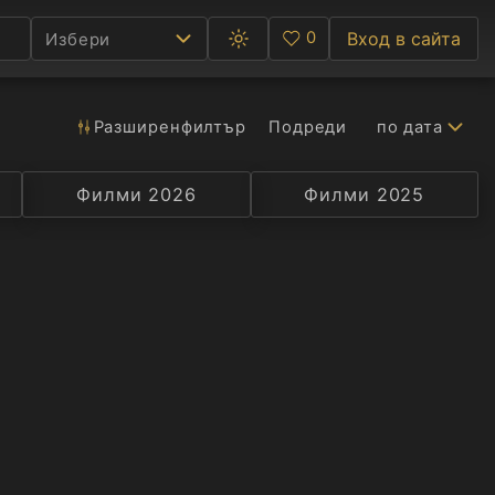
0
Вход в сайта
Избери
Превключване
Любими
между
тъмна
и
светла
Разширен
филтър
Подреди
по дата
Ф
тема
С
Филми 2026
Селекция
Превод
Филми 2025
Актьор
А
Р
C