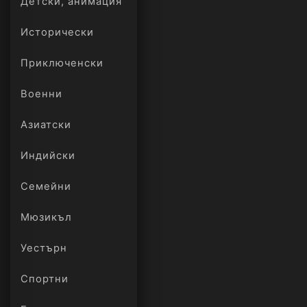
Детски, анимация
Исторически
Приключенски
Военни
Азиатски
Индийски
Семейни
Мюзикъл
Уестърн
Спортни