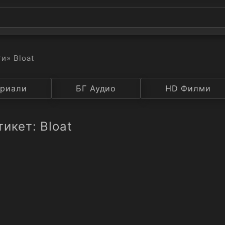
ти
» Bloat
а
риали
Година
БГ Аудио
IMDB
HD Филми
Рейтинг
икет: Bloat