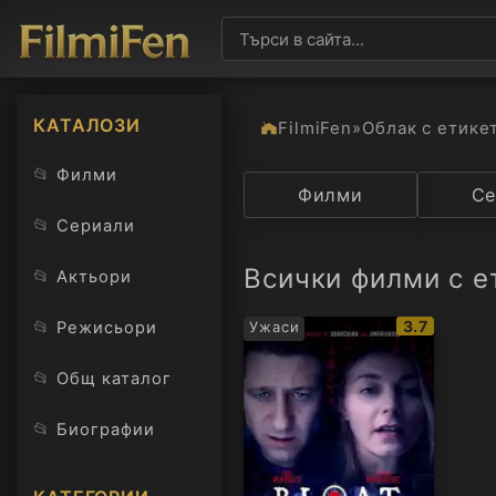
КАТАЛОЗИ
FilmiFen
»
Облак с етике
📂
Филми
Категория
Филми
Държав
Се
📂
Сериали
Всички филми с ет
📂
Актьори
IMDb
📂
3.7
Режисьори
Ужаси
рейтинг:
📂
Общ каталог
📂
Биографии