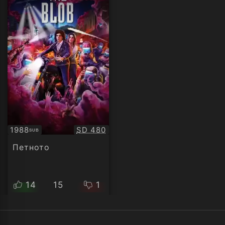
Качество:
1988
SD 480
SUB
Субтитри
Петното
14
15
1