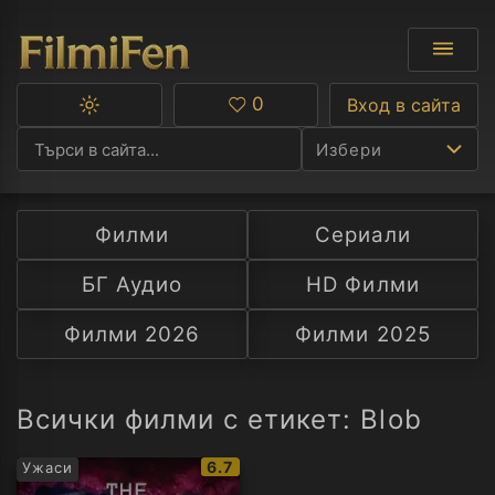
0
Вход в сайта
Превключване
Любими
между
Избери
тъмна
и
светла
тема
Филми
Сериали
Ф
БГ Аудио
HD Филми
С
Филми 2026
Филми 2025
А
Р
Всички филми с етикет: Blob
C
IMDb
6.7
Ужаси
рейтинг: